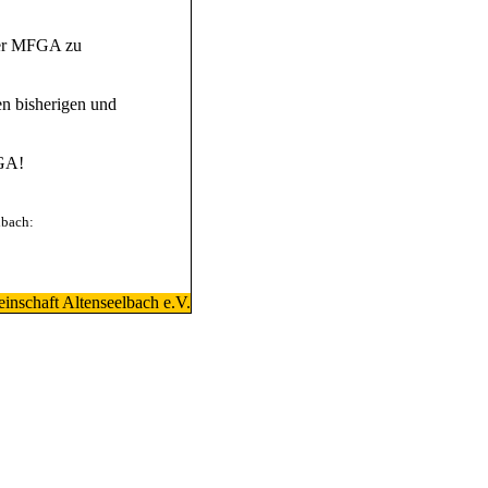
 der MFGA zu
en bisherigen und
FGA!
lbach:
inschaft Altenseelbach e.V.